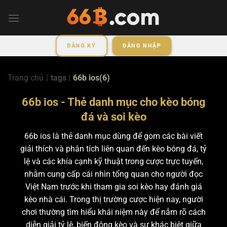
Bỏ
qua
nội
dung
ĐĂNG KÝ
ĐĂNG NHẬP
Trang chủ
|
tags
|
66b ios(6)
66b ios - Thẻ danh mục cho kèo bóng
đá và soi kèo
66b ios là thẻ danh mục dùng để gom các bài viết
giải thích và phân tích liên quan đến kèo bóng đá, tỷ
lệ và các khía cạnh kỹ thuật trong cược trực tuyến,
nhằm cung cấp cái nhìn tổng quan cho người đọc
Việt Nam trước khi tham gia soi kèo hay đánh giá
kèo nhà cái. Trong thị trường cược hiện nay, người
chơi thường tìm hiểu khái niệm này để nắm rõ cách
diễn giải tỷ lệ, biến động kèo và sự khác biệt giữa