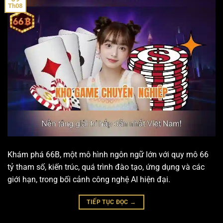
Th08
Khám phá 66B, một mô hình ngôn ngữ lớn với quy mô 66
tỷ tham số, kiến trúc, quá trình đào tạo, ứng dụng và các
giới hạn, trong bối cảnh công nghệ AI hiện đại.
TIẾP TỤC ĐỌC
→