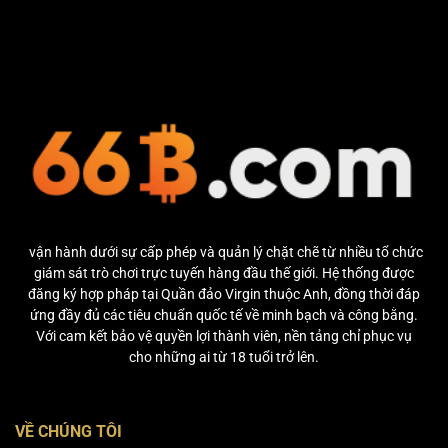
vận hành dưới sự cấp phép và quản lý chặt chẽ từ nhiều tổ chức
giám sát trò chơi trực tuyến hàng đầu thế giới. Hệ thống được
đăng ký hợp pháp tại Quần đảo Virgin thuộc Anh, đồng thời đáp
ứng đầy đủ các tiêu chuẩn quốc tế về minh bạch và công bằng.
Với cam kết bảo vệ quyền lợi thành viên, nền tảng chỉ phục vụ
cho những ai từ 18 tuổi trở lên.
VỀ CHÚNG TÔI