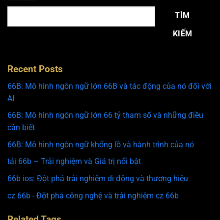
TÌM
KIẾM
Recent Posts
66B: Mô hình ngôn ngữ lớn 66B và tác động của nó đối với
AI
66B: Mô hình ngôn ngữ lớn 66 tỷ tham số và những điều
cần biết
66B: Mô hình ngôn ngữ khổng lồ và hành trình của nó
tải 66b – Trải nghiệm và Giá trị nổi bật
66b ios: Đột phá trải nghiệm di động và thương hiệu
cz 66b - Đột phá công nghệ và trải nghiệm cz 66b
Related Tags