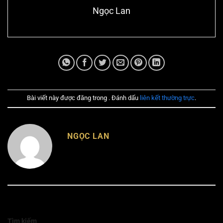
Ngọc Lan
Bài viết này được đăng trong
. Đánh dấu
liên kết thường trực
.
NGỌC LAN
Tìm kiếm