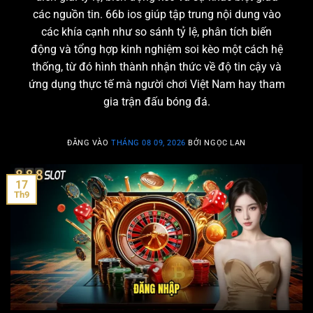
các nguồn tin. 66b ios giúp tập trung nội dung vào
các khía cạnh như so sánh tỷ lệ, phân tích biến
động và tổng hợp kinh nghiệm soi kèo một cách hệ
thống, từ đó hình thành nhận thức về độ tin cậy và
ứng dụng thực tế mà người chơi Việt Nam hay tham
gia trận đấu bóng đá.
ĐĂNG VÀO
THÁNG 08 09, 2026
BỞI
NGỌC LAN
17
Th9