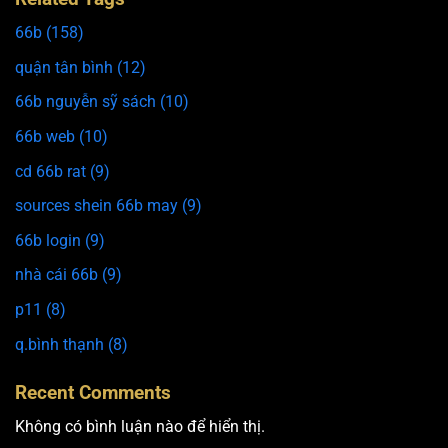
66b (158)
quận tân bình (12)
66b nguyễn sỹ sách (10)
66b web (10)
cd 66b rat (9)
sources shein 66b may (9)
66b login (9)
nhà cái 66b (9)
p11 (8)
q.bình thạnh (8)
Recent Comments
Không có bình luận nào để hiển thị.