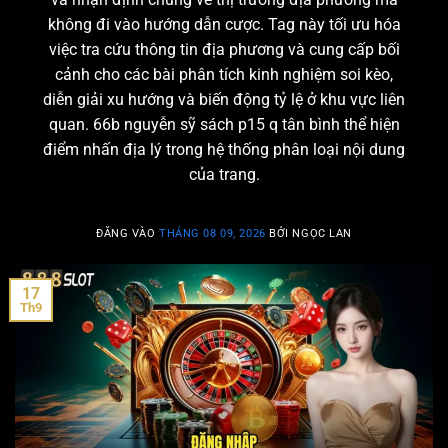
không đi vào hướng dẫn cược. Tag này tối ưu hóa
việc tra cứu thông tin địa phương và cung cấp bối
cảnh cho các bài phân tích kinh nghiệm soi kèo,
diễn giải xu hướng và biến động tỷ lệ ở khu vực liên
quan. 66b nguyễn sỹ sách p15 q tân bình thể hiện
điểm nhấn địa lý trong hệ thống phân loại nội dung
của trang.
ĐĂNG VÀO
THÁNG 08 09, 2026
BỞI
NGỌC LAN
17
Th9