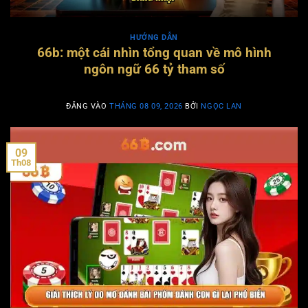
HƯỚNG DẪN
66b: một cái nhìn tổng quan về mô hình
ngôn ngữ 66 tỷ tham số
ĐĂNG VÀO
THÁNG 08 09, 2026
BỞI
NGỌC LAN
09
Th08