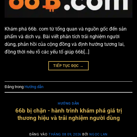
Khám phá 66b. com từ tổng quan và nguồn gốc đến sản
phẩm và dịch vụ. Bài viết phân tích trải nghiệm người
dùng, phản hồi của cộng đồng và định hướng tương lai,
đồng thời nêu rõ các yếu tố giúp 66b[…]
TIẾP TỤC ĐỌC
→
Đăng trong
Hướng dẫn
HƯỚNG DẪN
66b bị chặn - hành trình khám phá giá trị
thương hiệu và trải nghiệm người dùng
ĐĂNG VÀO
THÁNG 08 09, 2026
BỞI
NGỌC LAN