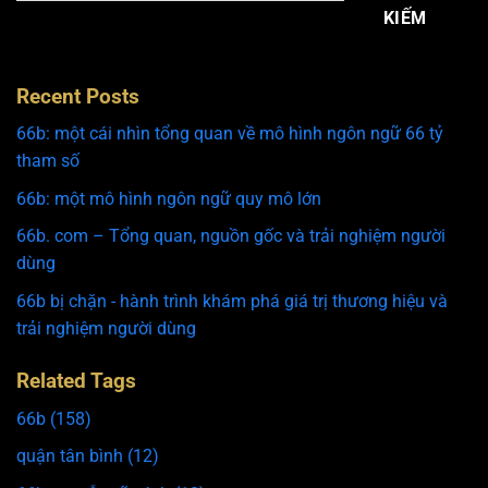
KIẾM
Recent Posts
66b: một cái nhìn tổng quan về mô hình ngôn ngữ 66 tỷ
tham số
66b: một mô hình ngôn ngữ quy mô lớn
66b. com – Tổng quan, nguồn gốc và trải nghiệm người
dùng
66b bị chặn - hành trình khám phá giá trị thương hiệu và
trải nghiệm người dùng
Related Tags
66b (158)
quận tân bình (12)