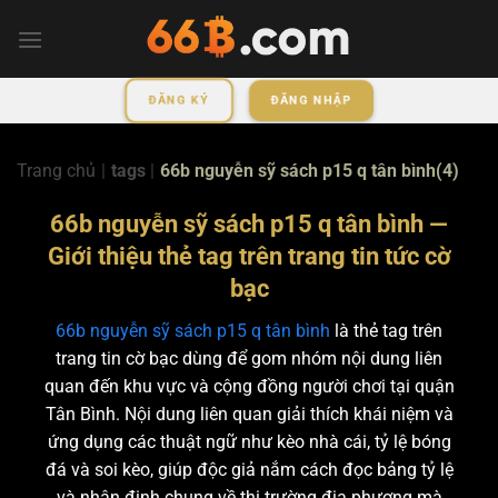
Bỏ
qua
nội
dung
ĐĂNG KÝ
ĐĂNG NHẬP
Trang chủ
|
tags
|
66b nguyễn sỹ sách p15 q tân bình(4)
66b nguyễn sỹ sách p15 q tân bình —
Giới thiệu thẻ tag trên trang tin tức cờ
bạc
66b nguyễn sỹ sách p15 q tân bình
là thẻ tag trên
trang tin cờ bạc dùng để gom nhóm nội dung liên
quan đến khu vực và cộng đồng người chơi tại quận
Tân Bình. Nội dung liên quan giải thích khái niệm và
ứng dụng các thuật ngữ như kèo nhà cái, tỷ lệ bóng
đá và soi kèo, giúp độc giả nắm cách đọc bảng tỷ lệ
và nhận định chung về thị trường địa phương mà