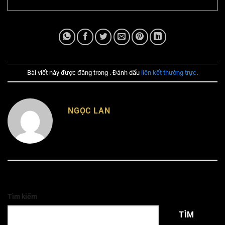
Bài viết này được đăng trong
. Đánh dấu
liên kết thường trực
.
NGỌC LAN
Tìm kiếm
TÌM