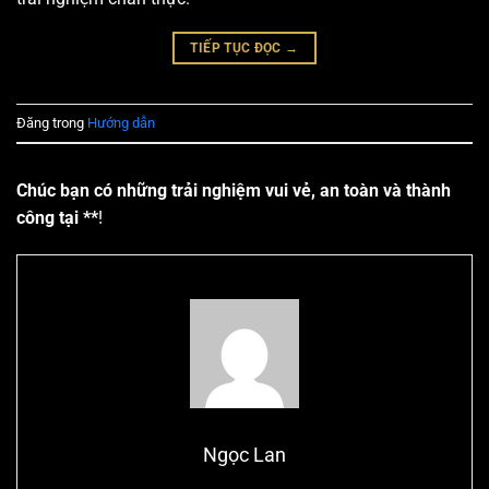
TIẾP TỤC ĐỌC
→
Đăng trong
Hướng dẫn
Chúc bạn có những trải nghiệm vui vẻ, an toàn và thành
công tại **
!
Ngọc Lan