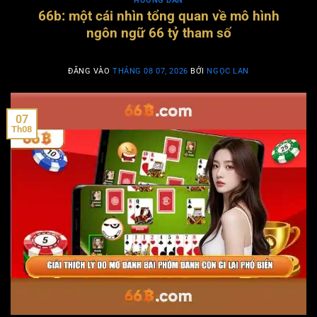
HƯỚNG DẪN
66b: một cái nhìn tổng quan về mô hình
ngôn ngữ 66 tỷ tham số
ĐĂNG VÀO
THÁNG 08 07, 2026
BỞI
NGỌC LAN
07
Th08