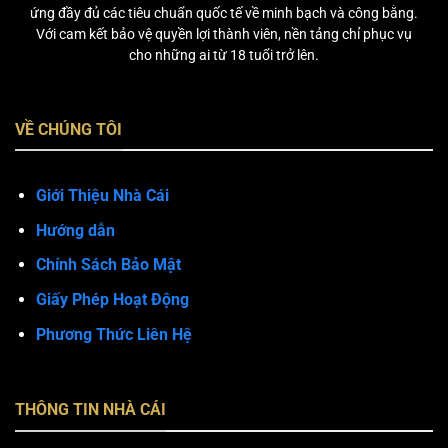
ứng đầy đủ các tiêu chuẩn quốc tế về minh bạch và công bằng.
Với cam kết bảo vệ quyền lợi thành viên, nền tảng chỉ phục vụ
cho những ai từ 18 tuổi trở lên.
VỀ CHÚNG TÔI
Giới Thiệu Nhà Cái
Hướng dẫn
Chính Sách Bảo Mật
Giấy Phép Hoạt Động
Phương Thức Liên Hệ
THÔNG TIN NHÀ CÁI