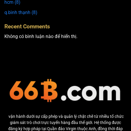
hcm (8)
q.bình thạnh (8)
Recent Comments
Không có bình luận nào để hiển thị.
vận hành dưới sự cấp phép và quản lý chặt chẽ từ nhiều tổ chức
giám sát trò chơi trực tuyến hàng đầu thế giới. Hệ thống được
đăng ký hợp pháp tại Quần đảo Virgin thuộc Anh, đồng thời đáp