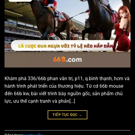
Khám phá 336/66b phan văn trị, p11, q.bình thạnh, hcm và
hành trình phát triển của thương hiệu. Từ cd 66b mouse
đến 66b kw, bài viết trình bày nguồn gốc, sản phẩm chủ
lực, ưu thế cạnh tranh và phản[…]
TIẾP TỤC ĐỌC
→