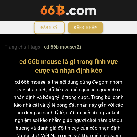
Bỏ
qua
nội
dung
ĐĂNG KÝ
ĐĂNG NHẬP
Trang chủ
|
tags
|
cd 66b mouse(2)
cd 66b mouse là gì trong lĩnh vực
cược và nhận định kèo
cd 66b mouse là thẻ nội dung dùng để gom nhóm
các phân tích, dữ liệu và diễn giải liên quan đến
nhận định và bảng tỷ lệ trong cược. Trong bối cảnh
kèo nhà cái và tỷ lệ bóng đá, nhãn này gắn với các
nội dung so sánh tỷ lệ, dự báo biến động và kinh
nghiệm soi kèo nhằm giúp người chơi nắm bắt xu
hướng và đánh giá độ tin cậy của các nhận định.
Người chơi Việt Nam quen với khái niệm so sánh