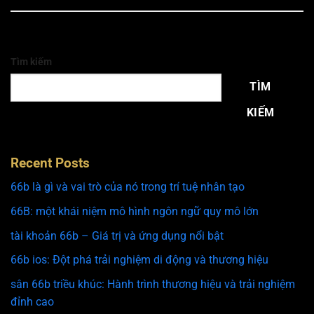
Tìm kiếm
TÌM
KIẾM
Recent Posts
66b là gì và vai trò của nó trong trí tuệ nhân tạo
66B: một khái niệm mô hình ngôn ngữ quy mô lớn
tài khoản 66b – Giá trị và ứng dụng nổi bật
66b ios: Đột phá trải nghiệm di động và thương hiệu
sân 66b triều khúc: Hành trình thương hiệu và trải nghiệm
đỉnh cao