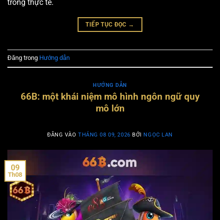
trong thực tế.
TIẾP TỤC ĐỌC
→
Đăng trong
Hướng dẫn
HƯỚNG DẪN
66B: một khái niệm mô hình ngôn ngữ quy
mô lớn
ĐĂNG VÀO
THÁNG 08 09, 2026
BỞI
NGỌC LAN
09
Th08