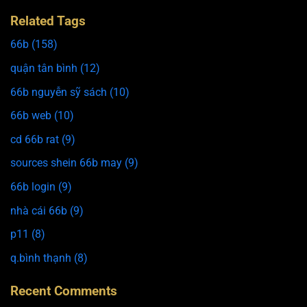
Related Tags
66b (158)
quận tân bình (12)
66b nguyễn sỹ sách (10)
66b web (10)
cd 66b rat (9)
sources shein 66b may (9)
66b login (9)
nhà cái 66b (9)
p11 (8)
q.bình thạnh (8)
Recent Comments