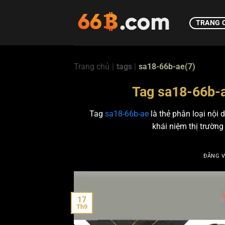
Bỏ
qua
TRANG 
nội
dung
Trang chủ
|
tags
|
sa18-66b-ae(7)
Tag sa18-66b-a
Tag
sa18-66b-ae
là thẻ phân loại nội d
khái niệm thị trườn
ĐĂNG 
17
Th9