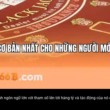
h ngôn ngữ lớn với tham số lên tới hàng tỷ và tác động của nó 