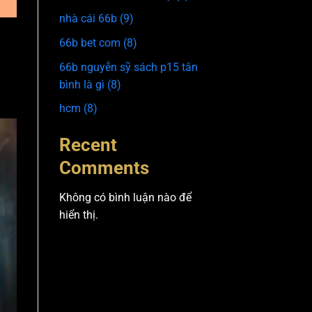
nhà cái 66b (9)
66b bet com (8)
66b nguyễn sỹ sách p15 tân
bình là gì (8)
hcm (8)
Recent
Comments
Không có bình luận nào để
hiển thị.