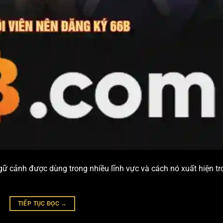
 ngữ cảnh được dùng trong nhiều lĩnh vực và cách nó xuất hiện t
TIẾP TỤC ĐỌC
→