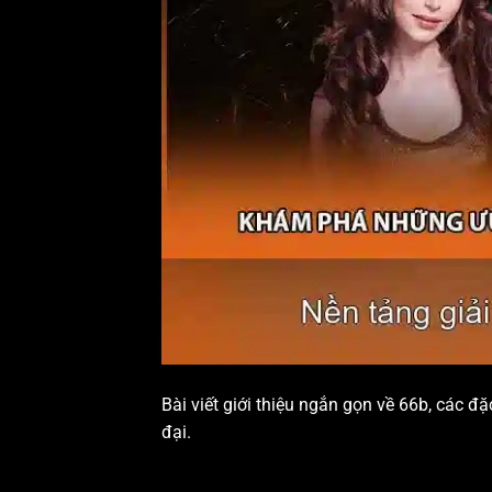
Bài viết giới thiệu ngắn gọn về 66b, các đ
đại.