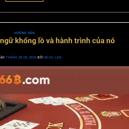
HƯỚNG DẪN
ngữ khổng lồ và hành trình của nó
VÀO
THÁNG 08 08, 2026
BỞI
NGỌC LAN