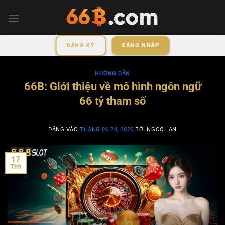
Bỏ
qua
nội
dung
ĐĂNG KÝ
ĐĂNG NHẬP
HƯỚNG DẪN
66B: Giới thiệu về mô hình ngôn ngữ
66 tỷ tham số
ĐĂNG VÀO
THÁNG 06 24, 2026
BỞI
NGỌC LAN
17
Th9