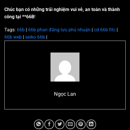
Chúc bạn có những trải nghiệm vui vẻ, an toàn và thành
công tại **66B
!
Tags:
66b
|
66b phan đăng lưu phú nhuận
|
cd 66b fitc
|
66b web
|
seiko 66b
|
Ngọc Lan