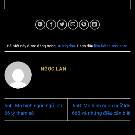
Bài viết này được đăng trong
Hướng dẫn
. Đánh dấu
liên kết thường trực
.
NGỌC LAN
66b: Mô hình ngôn ngữ lớn
66B: Mô hình ngôn ngữ lớn
66 tỷ tham số
66B và những điều cần biết