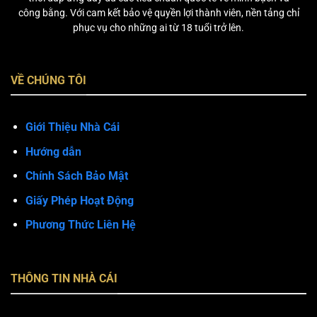
công bằng. Với cam kết bảo vệ quyền lợi thành viên, nền tảng chỉ
phục vụ cho những ai từ 18 tuổi trở lên.
VỀ CHÚNG TÔI
Giới Thiệu Nhà Cái
Hướng dẫn
Chính Sách Bảo Mật
Giấy Phép Hoạt Động
Phương Thức Liên Hệ
THÔNG TIN NHÀ CÁI