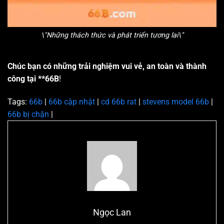
\"Những thách thức và phát triển tương lai\"
Chúc bạn có những trải nghiệm vui vẻ, an toàn và thành
công tại **66B
!
Tags:
66b
|
66b cập nhật
|
cd 66b rat
|
stevens model 66b
|
66b bị chặn
|
Ngọc Lan