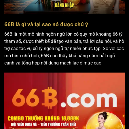
66B là gì và tại sao nó được chú ý
66B là một mô hình ngôn ngữ lớn có quy mô khoảng 66 tỷ
tham số, được thiết kế để tạo văn bản, trả lời câu hỏi, và hỗ
trợ các tác vụ xử lý ngôn ngữ tự nhiên phức tạp. So với các
mô hình nhỏ hơn, 66B cho thấy khả năng nắm bắt ngữ
cảnh và tổng hợp nội dung mạch lạc ở mức cao.