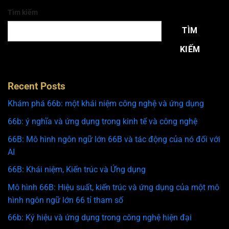
Tìm kiếm
TÌM
KIẾM
Recent Posts
Khám phá 66b: một khái niệm công nghệ và ứng dụng
66b: ý nghĩa và ứng dụng trong kinh tế và công nghệ
66B: Mô hình ngôn ngữ lớn 66B và tác động của nó đối với
AI
66B: Khái niệm, Kiến trúc và Ứng dụng
Mô hình 66B: Hiệu suất, kiến trúc và ứng dụng của một mô
hình ngôn ngữ lớn 66 tỉ tham số
66b: Ký hiệu và ứng dụng trong công nghệ hiện đại