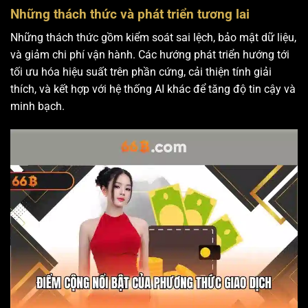
Những thách thức và phát triển tương lai
Những thách thức gồm kiểm soát sai lệch, bảo mật dữ liệu,
và giảm chi phí vận hành. Các hướng phát triển hướng tới
tối ưu hóa hiệu suất trên phần cứng, cải thiện tính giải
thích, và kết hợp với hệ thống AI khác để tăng độ tin cậy và
minh bạch.