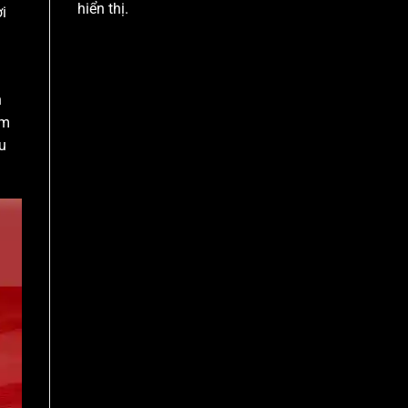
hiển thị.
i
h
am
u