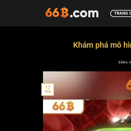
Bỏ
qua
TRANG 
nội
dung
Khám phá mô hì
ĐĂNG 
17
Th9