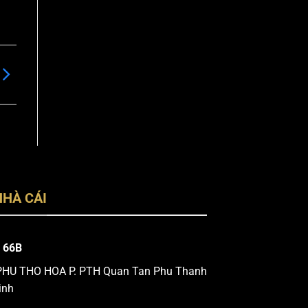
NHÀ CÁI
 66B
PHU THO HOA P. PTH Quan Tan Phu Thanh
inh