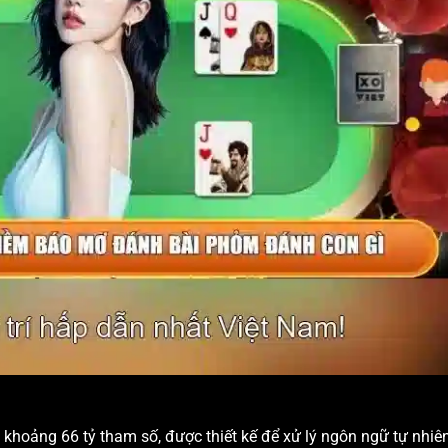
khoảng 66 tỷ tham số, được thiết kế để xử lý ngôn ngữ tự nhiê