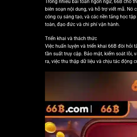
Trong nhiều bài toán ngôn ngữ, 66B cho thấ
biên soạn nội dung, và hỗ trợ viết mã. Nó 
công cụ sáng tạo, và các nền tảng học tập 
toàn, đạo đức và chi phí vận hành.
Triển khai và thách thức
Việc huấn luyện và triển khai 66B đòi hỏi 
tần suất truy cập. Bảo mật, kiểm soát lỗi,
ra, việc thu thập dữ liệu và chịu tác động 