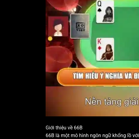
Giới thiệu về 66B
66B là một mô hình ngôn ngữ khổng lồ với 