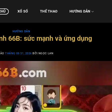
CHỦ
XỔ SỐ
THỂ THAO
HƯỚNG DẪN
HƯỚNG DẪN
nh 66B: sức mạnh và ứng dụng
VÀO
THÁNG 05 31, 2026
BỞI
NGỌC LAN