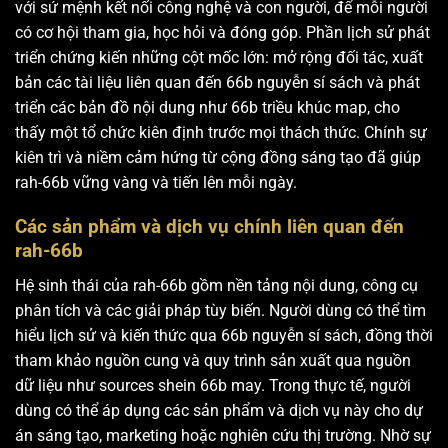
với sứ mệnh kết nối công nghệ và con người, để mỗi người
có cơ hội tham gia, học hỏi và đóng góp. Phần lịch sử phát
triển chứng kiến những cột mốc lớn: mở rộng đối tác, xuất
bản các tài liệu liên quan đến 66b nguyễn sí sách và phát
triển các bản đồ nội dung như 66b triều khúc map, cho
thấy một tổ chức kiên định trước mọi thách thức. Chính sự
kiên trì và niềm cảm hứng từ cộng đồng sáng tạo đã giúp
rah-66b vững vàng và tiến lên mỗi ngày.
Các sản phẩm và dịch vụ chính liên quan đến
rah-66b
Hệ sinh thái của rah-66b gồm nền tảng nội dung, công cụ
phân tích và các giải pháp tùy biến. Người dùng có thể tìm
hiểu lịch sử và kiến thức qua 66b nguyễn sí sách, đồng thời
tham khảo nguồn cung và quy trình sản xuất qua nguồn
dữ liệu như sources shein 66b may. Trong thực tế, người
dùng có thể áp dụng các sản phẩm và dịch vụ này cho dự
án sáng tạo, marketing hoặc nghiên cứu thị trường. Nhờ sự