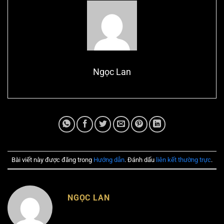
Ngọc Lan
Bài viết này được đăng trong
Hướng dẫn
. Đánh dấu
liên kết thường trực
.
NGỌC LAN