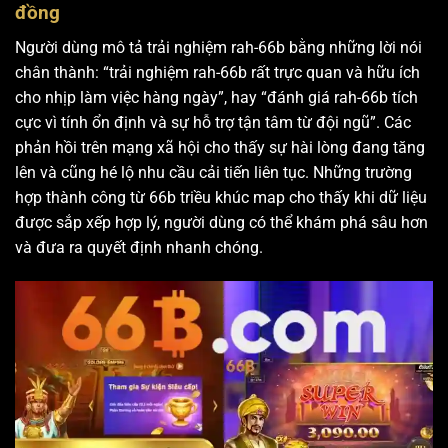
đồng
Người dùng mô tả trải nghiệm rah-66b bằng những lời nói
chân thành: “trải nghiệm rah-66b rất trực quan và hữu ích
cho nhịp làm việc hàng ngày”, hay “đánh giá rah-66b tích
cực vì tính ổn định và sự hỗ trợ tận tâm từ đội ngũ”. Các
phản hồi trên mạng xã hội cho thấy sự hài lòng đang tăng
lên và cũng hé lộ nhu cầu cải tiến liên tục. Những trường
hợp thành công từ 66b triều khúc map cho thấy khi dữ liệu
được sắp xếp hợp lý, người dùng có thể khám phá sâu hơn
và đưa ra quyết định nhanh chóng.