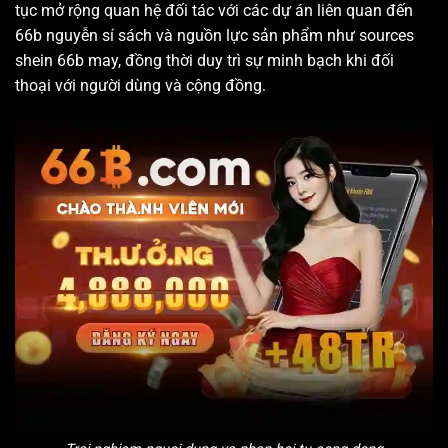
tục mở rộng quan hệ đối tác với các dự án liên quan đến
66b nguyễn sí sách và nguồn lực sản phẩm như sources
shein 66b may, đồng thời duy trì sự minh bạch khi đối
thoại với người dùng và cộng đồng.