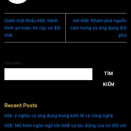
Quên mật khẩu 66b: hành
rah-66b: Khám phá nguồn
trình an toàn, tin cậy và đổi
cảm hứng và ứng dụng đột
mới
phá
Tìm kiếm
TÌM
KIẾM
Recent Posts
66b: ý nghĩa và ứng dụng trong kinh tế và công nghệ
66B: Mô hình ngôn ngữ lớn 66B và tác động của nó đối với