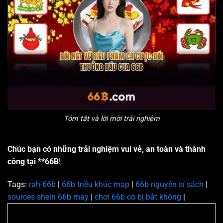
Tóm tắt và lời mời trải nghiệm
Chúc bạn có những trải nghiệm vui vẻ, an toàn và thành
công tại **66B
!
Tags:
rah-66b
|
66b triều khúc map
|
66b nguyễn sí sách
|
sources shein 66b may
|
chơi 66b có bị bắt không
|