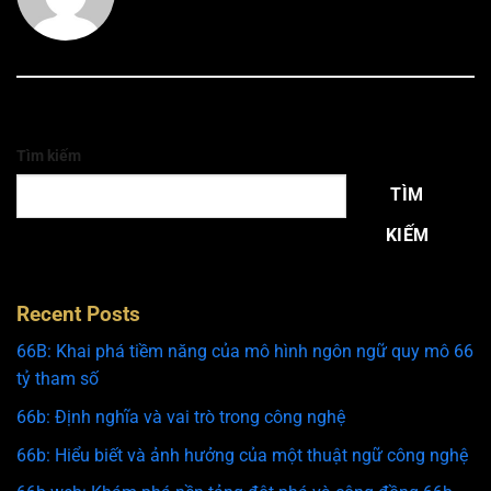
Tìm kiếm
TÌM
KIẾM
Recent Posts
66B: Khai phá tiềm năng của mô hình ngôn ngữ quy mô 66
tỷ tham số
66b: Định nghĩa và vai trò trong công nghệ
66b: Hiểu biết và ảnh hưởng của một thuật ngữ công nghệ