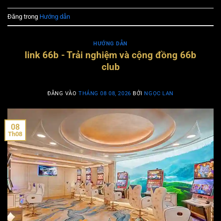
Đăng trong
Hướng dẫn
HƯỚNG DẪN
link 66b - Trải nghiệm và cộng đồng 66b
club
ĐĂNG VÀO
THÁNG 08 08, 2026
BỞI
NGỌC LAN
08
Th08