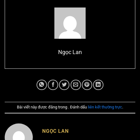
Ngọc Lan
Bài viết này được đăng trong
. Đánh dấu
liên kết thường trực
.
NGỌC LAN