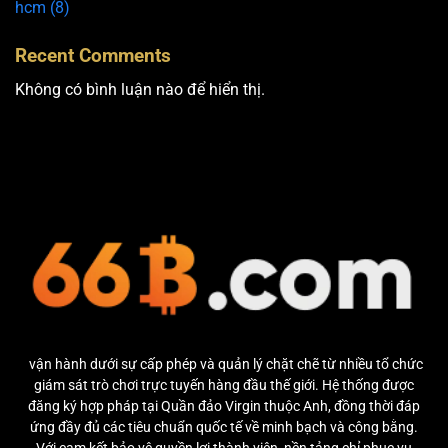
hcm (8)
Recent Comments
Không có bình luận nào để hiển thị.
vận hành dưới sự cấp phép và quản lý chặt chẽ từ nhiều tổ chức
giám sát trò chơi trực tuyến hàng đầu thế giới. Hệ thống được
đăng ký hợp pháp tại Quần đảo Virgin thuộc Anh, đồng thời đáp
ứng đầy đủ các tiêu chuẩn quốc tế về minh bạch và công bằng.
Với cam kết bảo vệ quyền lợi thành viên, nền tảng chỉ phục vụ