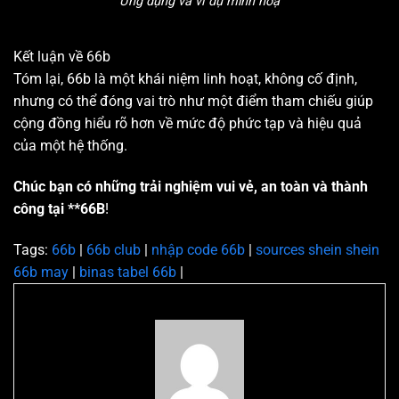
Ứng dụng và ví dụ minh hoạ
Kết luận về 66b
Tóm lại, 66b là một khái niệm linh hoạt, không cố định,
nhưng có thể đóng vai trò như một điểm tham chiếu giúp
cộng đồng hiểu rõ hơn về mức độ phức tạp và hiệu quả
của một hệ thống.
Chúc bạn có những trải nghiệm vui vẻ, an toàn và thành
công tại **66B
!
Tags:
66b
|
66b club
|
nhập code 66b
|
sources shein shein
66b may
|
binas tabel 66b
|