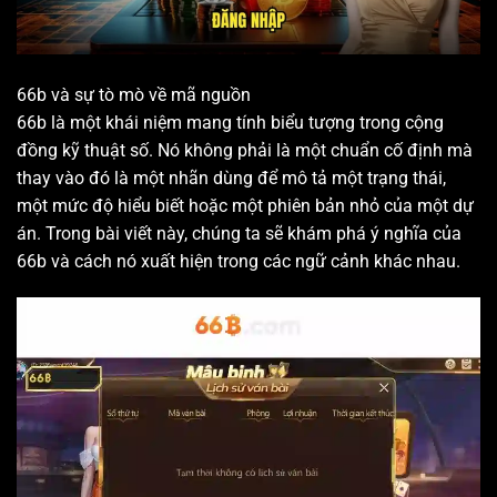
66b và sự tò mò về mã nguồn
66b là một khái niệm mang tính biểu tượng trong cộng
đồng kỹ thuật số. Nó không phải là một chuẩn cố định mà
thay vào đó là một nhãn dùng để mô tả một trạng thái,
một mức độ hiểu biết hoặc một phiên bản nhỏ của một dự
án. Trong bài viết này, chúng ta sẽ khám phá ý nghĩa của
66b và cách nó xuất hiện trong các ngữ cảnh khác nhau.