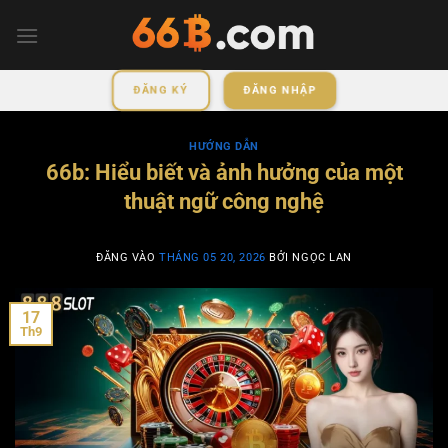
Bỏ
qua
nội
dung
ĐĂNG KÝ
ĐĂNG NHẬP
HƯỚNG DẪN
66b: Hiểu biết và ảnh hưởng của một
thuật ngữ công nghệ
ĐĂNG VÀO
THÁNG 05 20, 2026
BỞI
NGỌC LAN
17
Th9