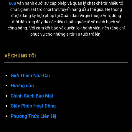
66B
vận hành dưới sự cấp phép và quản lý chặt chẽ từ nhiều tổ
chức giám sát trò chơi trực tuyến hàng đầu thế giới. Hệ thống
được đăng ký hợp pháp tại Quần đảo Virgin thuộc Anh, đồng
thời đáp ứng đầy đủ các tiêu chuẩn quốc tế về minh bạch và
công bằng. Với cam kết bảo vệ quyền lợi thành viên, nền tảng chỉ
phục vụ cho những ai từ 18 tuổi trở lên.
VỀ CHÚNG TÔI
Giới Thiệu Nhà Cái
Hướng dẫn
Chính Sách Bảo Mật
Giấy Phép Hoạt Động
Phương Thức Liên Hệ