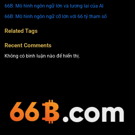
66B: Mô hình ngôn ngữ lớn và tương lai của AI
66B: Mô hình ngôn ngữ cỡ lớn với 66 tỷ tham số
Related Tags
Recent Comments
Không có bình luận nào để hiển thị.