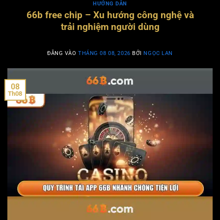
HƯỚNG DẪN
66b free chip – Xu hướng công nghệ và
trải nghiệm người dùng
ĐĂNG VÀO
THÁNG 08 08, 2026
BỞI
NGỌC LAN
08
Th08