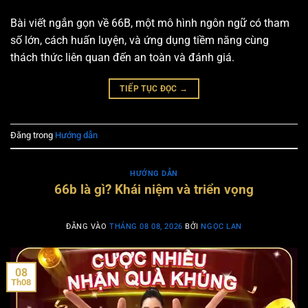
Bài viết ngắn gọn về 66B, một mô hình ngôn ngữ có tham
số lớn, cách huấn luyện, và ứng dụng tiềm năng cùng
thách thức liên quan đến an toàn và đánh giá.
TIẾP TỤC ĐỌC
→
Đăng trong
Hướng dẫn
HƯỚNG DẪN
66b là gì? Khái niệm và triển vọng
ĐĂNG VÀO
THÁNG 08 08, 2026
BỞI
NGỌC LAN
08
Th08