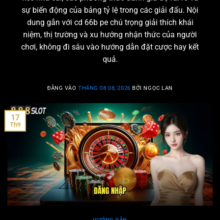
sự biến động của bảng tỷ lệ trong các giải đấu. Nội
dung gắn với cd 66b pe chú trọng giải thích khái
niệm, thị trường và xu hướng nhận thức của người
chơi, không đi sâu vào hướng dẫn đặt cược hay kết
quả.
ĐĂNG VÀO
THÁNG 08 08, 2026
BỞI
NGỌC LAN
17
Th9