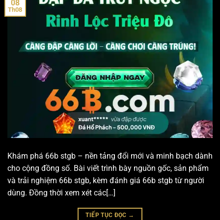
08
Th08
Khám phá 66b stgb – nền tảng đổi mới và minh bạch dành
cho cộng đồng số. Bài viết trình bày nguồn gốc, sản phẩm
và trải nghiệm 66b stgb, kèm đánh giá 66b stgb từ người
dùng. Đồng thời xem xét các[…]
TIẾP TỤC ĐỌC
→