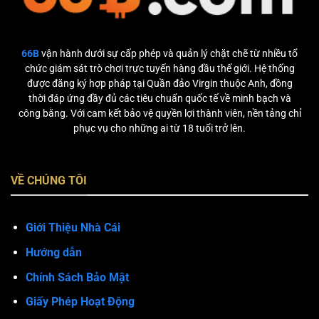
66B
vận hành dưới sự cấp phép và quản lý chặt chẽ từ nhiều tổ
chức giám sát trò chơi trực tuyến hàng đầu thế giới. Hệ thống
được đăng ký hợp pháp tại Quần đảo Virgin thuộc Anh, đồng
thời đáp ứng đầy đủ các tiêu chuẩn quốc tế về minh bạch và
công bằng. Với cam kết bảo vệ quyền lợi thành viên, nền tảng chỉ
phục vụ cho những ai từ 18 tuổi trở lên.
VỀ CHÚNG TÔI
Giới Thiệu Nhà Cái
Hướng dẫn
Chính Sách Bảo Mật
Giấy Phép Hoạt Động