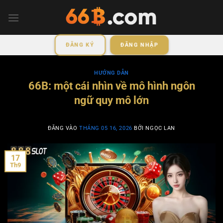
Bỏ
qua
nội
dung
ĐĂNG KÝ
ĐĂNG NHẬP
HƯỚNG DẪN
66B: một cái nhìn về mô hình ngôn
ngữ quy mô lớn
ĐĂNG VÀO
THÁNG 05 16, 2026
BỞI
NGỌC LAN
17
Th9