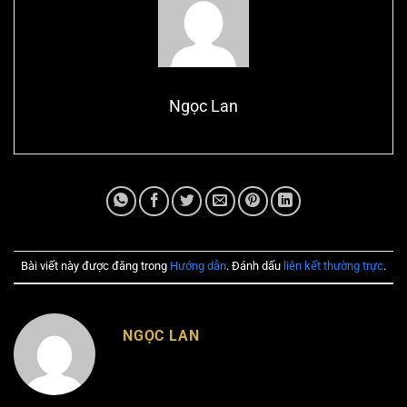
Ngọc Lan
Bài viết này được đăng trong
Hướng dẫn
. Đánh dấu
liên kết thường trực
.
NGỌC LAN