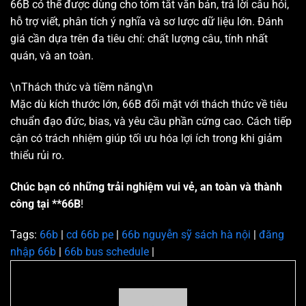
66B có thể được dùng cho tóm tắt văn bản, trả lời câu hỏi,
hỗ trợ viết, phân tích ý nghĩa và sơ lược dữ liệu lớn. Đánh
giá cần dựa trên đa tiêu chí: chất lượng câu, tính nhất
quán, và an toàn.
\n
Thách thức và tiềm năng
\n
Mặc dù kích thước lớn, 66B đối mặt với thách thức về tiêu
chuẩn đạo đức, bias, và yêu cầu phần cứng cao. Cách tiếp
cận có trách nhiệm giúp tối ưu hóa lợi ích trong khi giảm
thiểu rủi ro.
Chúc bạn có những trải nghiệm vui vẻ, an toàn và thành
công tại **66B
!
Tags:
66b
|
cd 66b pe
|
66b nguyễn sỹ sách hà nội
|
đăng
nhập 66b
|
66b bus schedule
|